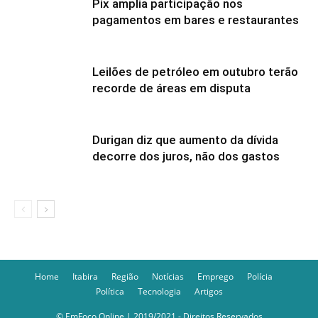
Pix amplia participação nos
pagamentos em bares e restaurantes
Leilões de petróleo em outubro terão
recorde de áreas em disputa
Durigan diz que aumento da dívida
decorre dos juros, não dos gastos
Home
Itabira
Região
Notícias
Emprego
Polícia
Política
Tecnologia
Artigos
© EmFoco Online | 2019/2021 - Direitos Reservados