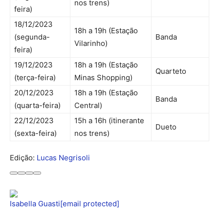
nos trens)
feira)
18/12/2023
18h a 19h (Estação
(segunda-
Banda
Vilarinho)
feira)
19/12/2023
18h a 19h (Estação
Quarteto
(terça-feira)
Minas Shopping)
20/12/2023
18h a 19h (Estação
Banda
(quarta-feira)
Central)
22/12/2023
15h a 16h (itinerante
Dueto
(sexta-feira)
nos trens)
Edição:
Lucas Negrisoli
Compartilhar
Tweetar
Enviar
Enviar
no
pelo
por
Isabella Guasti
[email protected]
Facebook
WhatsApp
e-
mail