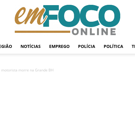
EGIÃO
NOTÍCIAS
EMPREGO
POLÍCIA
POLÍTICA
T
EmFoco
 e motorista morre na Grande BH
Online