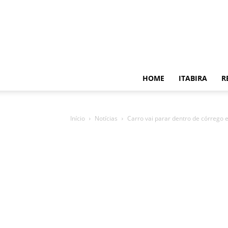
HOME
ITABIRA
R
Início
Notícias
Carro vai parar dentro de córrego