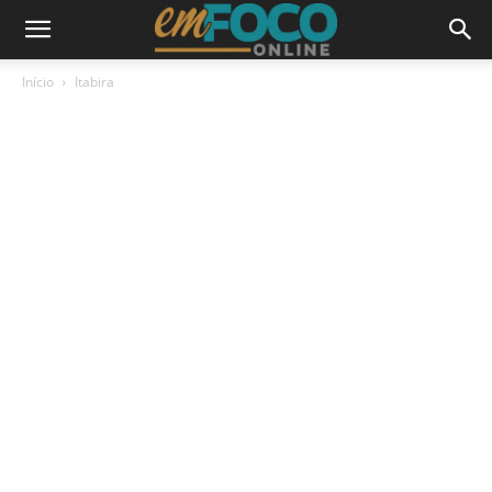
Início
Itabira