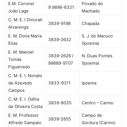
E.M. Coronel
Povado do
9 9896-6321
João Lage
Machado
C. M. E. I Dinorah
3839-9198
Chapada
Alvarenga
E. M. Dona Maria
S. J. do Macuco
3839-2632
Elias
(Ipoema)
E. M. Manoel
3839-2628 /
N. Duas Pontes
Tomás
99889-9707
(Ipoema)
Figueiredo
C. M. E. I. Nonato
de Azevedo
3833-9311
Ipoema
Campos
C. M. E. I. Odília
3839-8035
Centro – Carmo
de Oliveira Costa
E. M. Professor
Campo de
3839-2855
Alfredo Sampaio
Gordura (Carmo)