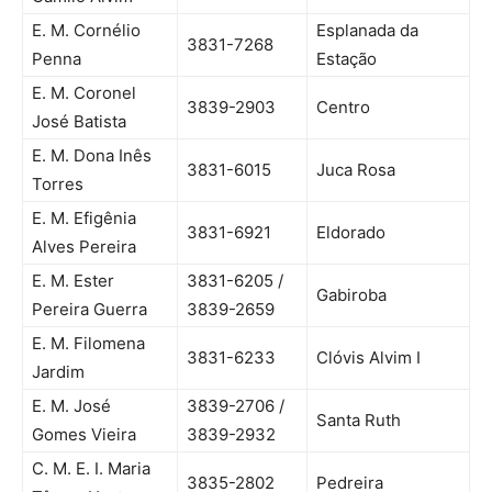
E. M. Cornélio
Esplanada da
3831-7268
Penna
Estação
E. M. Coronel
3839-2903
Centro
José Batista
E. M. Dona Inês
3831-6015
Juca Rosa
Torres
E. M. Efigênia
3831-6921
Eldorado
Alves Pereira
E. M. Ester
3831-6205 /
Gabiroba
Pereira Guerra
3839-2659
E. M. Filomena
3831-6233
Clóvis Alvim I
Jardim
E. M. José
3839-2706 /
Santa Ruth
Gomes Vieira
3839-2932
C. M. E. I. Maria
3835-2802
Pedreira