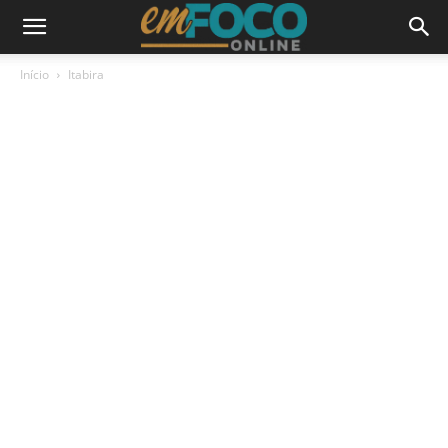
Início
Itabira