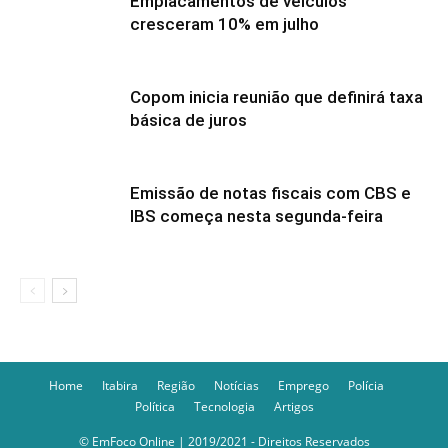
Emplacamentos de veículos
cresceram 10% em julho
Copom inicia reunião que definirá taxa
básica de juros
Emissão de notas fiscais com CBS e
IBS começa nesta segunda-feira
Home
Itabira
Região
Notícias
Emprego
Polícia
Política
Tecnologia
Artigos
© EmFoco Online | 2019/2021 - Direitos Reservados