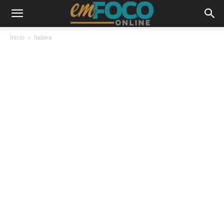
Início
Itabira