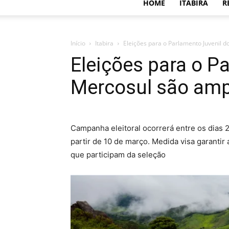
HOME
ITABIRA
R
Início
Itabira
Eleições para o Parlamento Juvenil 
Eleições para o P
Mercosul são amp
Campanha eleitoral ocorrerá entre os dias 26
partir de 10 de março. Medida visa garantir
que participam da seleção