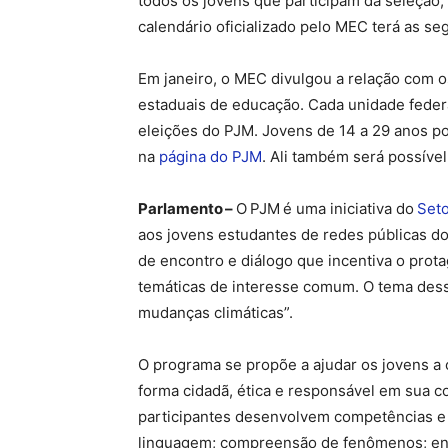
todos os jovens que participam da seleção,
calendário oficializado pelo MEC terá as se
Em janeiro, o MEC divulgou a relação com o
estaduais de educação. Cada unidade federa
eleições do PJM. Jovens de 14 a 29 anos po
na
página do PJM
. Ali também será possível
Parlamento
–
O PJM é uma iniciativa do
Seto
aos jovens estudantes de redes públicas 
de encontro e diálogo que incentiva o prot
temáticas de interesse comum. O tema dessa
mudanças climáticas”.
O programa se propõe a ajudar os jovens a
forma cidadã, ética e responsável em sua c
participantes desenvolvem competências e
linguagem; compreensão de fenômenos; en