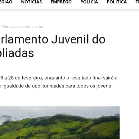
EGIÃO
NOTÍCIAS
EMPREGO
POLÍCIA
POLÍTICA
T
do Mercosul são ampliadas
arlamento Juvenil do
liadas
 a 28 de fevereiro, enquanto o resultado final sairá a
 a igualdade de oportunidades para todos os jovens