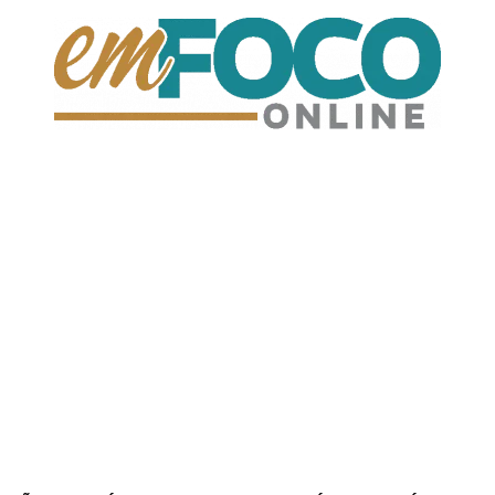
EmFoco
Online