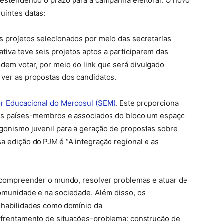
 estendendo o prazo para a campanha eleitoral. O novo
guintes datas:
s projetos selecionados por meio das secretarias
tiva teve seis projetos aptos a participarem das
dem votar, por meio do link que será divulgado
 ver as propostas dos candidatos.
r Educacional do Mercosul (SEM)
. Este proporciona
dos países-membros e associados do bloco um espaço
agonismo juvenil para a geração de propostas sobre
 edição do PJM é “A integração regional e as
 compreender o mundo, resolver problemas e atuar de
omunidade e na sociedade. Além disso, os
 habilidades como domínio da
frentamento de situações-problema; construção de