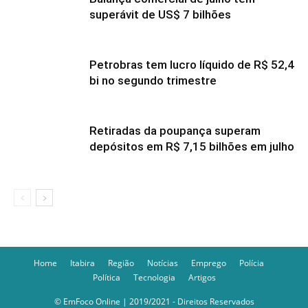
superávit de US$ 7 bilhões
Petrobras tem lucro líquido de R$ 52,4
bi no segundo trimestre
Retiradas da poupança superam
depósitos em R$ 7,15 bilhões em julho
Home
Itabira
Região
Notícias
Emprego
Polícia
Política
Tecnologia
Artigos
© EmFoco Online | 2019/2021 - Direitos Reservados