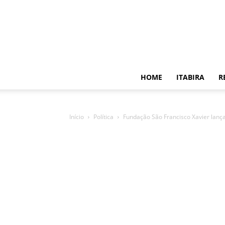
HOME
ITABIRA
R
Início
Política
Fundação São Francisco Xavier lança