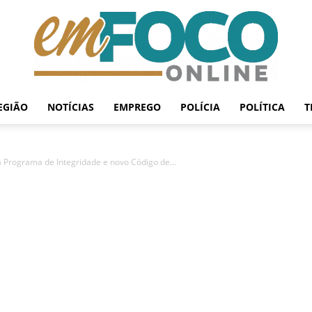
EGIÃO
NOTÍCIAS
EMPREGO
POLÍCIA
POLÍTICA
T
EmFoco
 Programa de Integridade e novo Código de...
Online