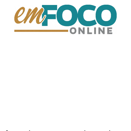
EmFoco
Online