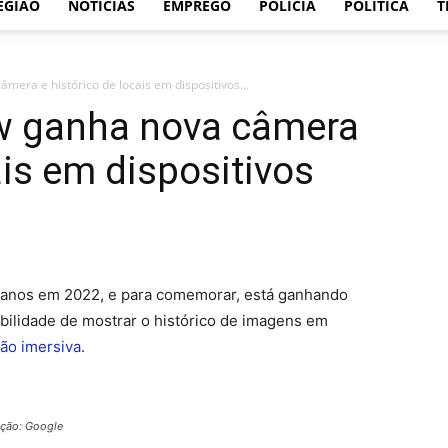
EGIÃO
NOTÍCIAS
EMPREGO
POLÍCIA
POLÍTICA
T
mera e histórico de locais em dispositivos...
ew ganha nova câmera
ais em dispositivos
anos em 2022, e para comemorar, está ganhando
bilidade de mostrar o histórico de imagens em
são imersiva
.
ação: Google