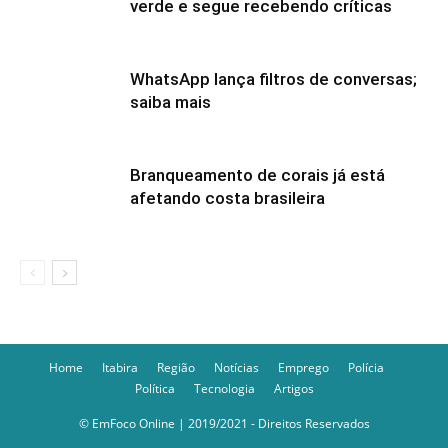
verde e segue recebendo críticas
WhatsApp lança filtros de conversas;
saiba mais
Branqueamento de corais já está
afetando costa brasileira
Home
Itabira
Região
Notícias
Emprego
Polícia
Política
Tecnologia
Artigos
© EmFoco Online | 2019/2021 - Direitos Reservados