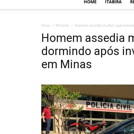
HOME
ITABIRA
R
Início
Notícias
Homem assedia mulher que estava d
Homem assedia m
dormindo após inv
em Minas