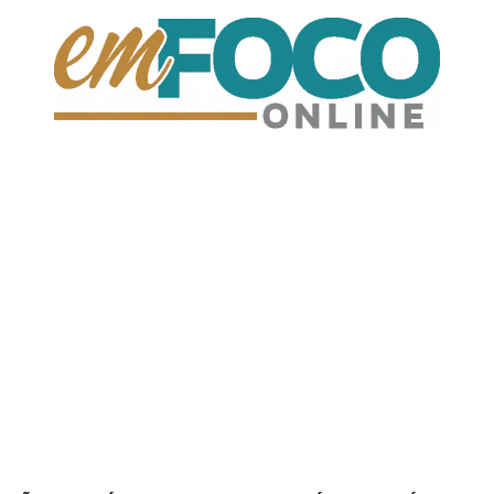
EmFoco
Online