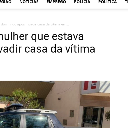
EGIÃO
NOTÍCIAS
EMPREGO
POLÍCIA
POLÍTICA
T
ormindo após invadir casa da vítima em...
ulher que estava
adir casa da vítima