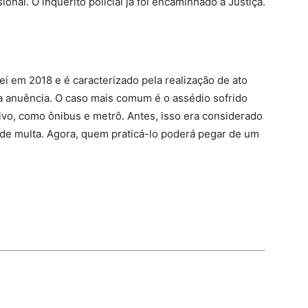
ional. O inquérito policial já foi encaminhado à Justiça.
i em 2018 e é caracterizado pela realização de ato
a anuência. O caso mais comum é o assédio sofrido
vo, como ônibus e metrô. Antes, isso era considerado
e multa. Agora, quem praticá-lo poderá pegar de um