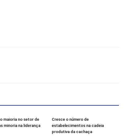
o maioria no setor de
Cresce o número de
s minoria na liderança
estabelecimentos na cadeia
produtiva da cachaça