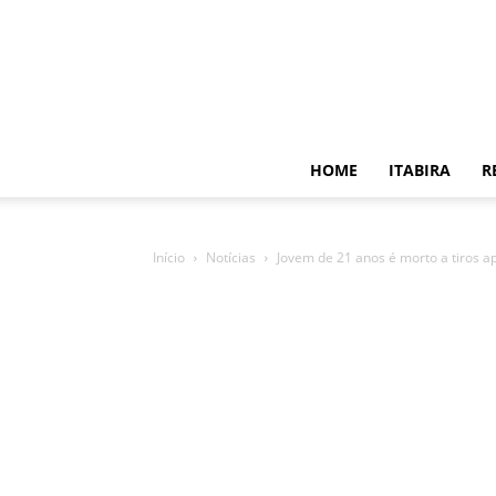
HOME
ITABIRA
R
Início
Notícias
Jovem de 21 anos é morto a tiros apó