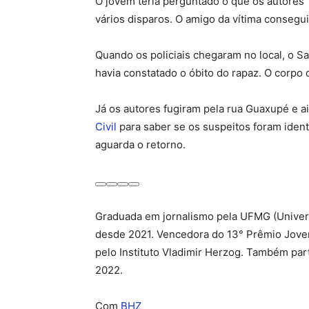
O jovem teria perguntado o que os autores
vários disparos. O amigo da vítima consegui
Quando os policiais chegaram no local, o S
havia constatado o óbito do rapaz. O corpo d
Já os autores fugiram pela rua Guaxupé e a
Civil
para saber se os suspeitos foram ident
aguarda o retorno.
Compartilhar
Tweetar
Enviar
Enviar
no
pelo
por
Graduada em jornalismo pela UFMG (Univers
Facebook
WhatsApp
e-
desde 2021. Vencedora do 13° Prêmio Jovem
m
pelo Instituto Vladimir Herzog. Também pa
2022.
Com
BHZ