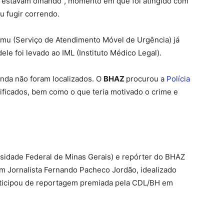
 “estavam olhando”, momento em que foi atingido com
u fugir correndo.
amu (Serviço de Atendimento Móvel de Urgência) já
ele foi levado ao IML (Instituto Médico Legal).
inda não foram localizados. O
BHAZ
procurou a
Polícia
ificados, bem como o que teria motivado o crime e
idade Federal de Minas Gerais) e repórter do BHAZ
 Jornalista Fernando Pacheco Jordão, idealizado
rticipou de reportagem premiada pela CDL/BH em