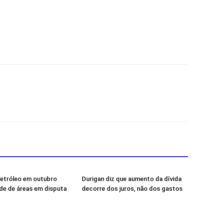
petróleo em outubro
Durigan diz que aumento da dívida
de de áreas em disputa
decorre dos juros, não dos gastos