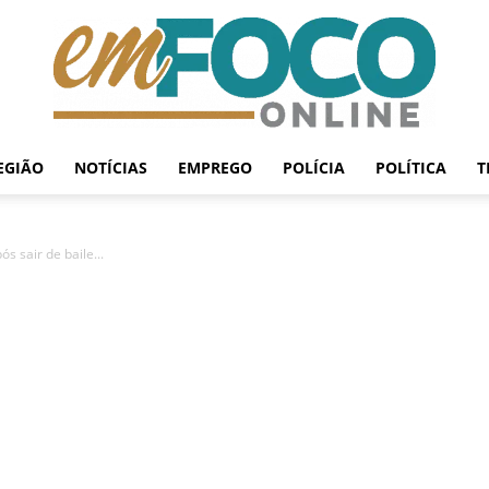
EGIÃO
NOTÍCIAS
EMPREGO
POLÍCIA
POLÍTICA
T
EmFoco
s sair de baile...
Online