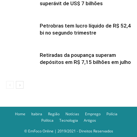
superávit de US$ 7 bilhões
Petrobras tem lucro líquido de R$ 52,4
bi no segundo trimestre
Retiradas da poupança superam
depósitos em R$ 7,15 bilhões em julho
Home
Itabira
Região
Notícias
Emprego
Polícia
Política
Tecnologia
Artigos
© EmFoco Online | 2019/2021 - Direitos Reservados