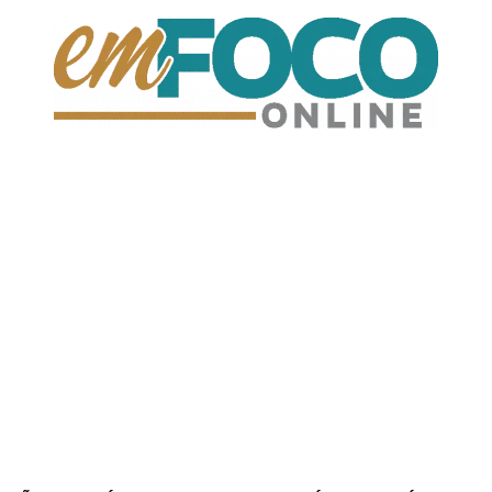
EmFoco
Online