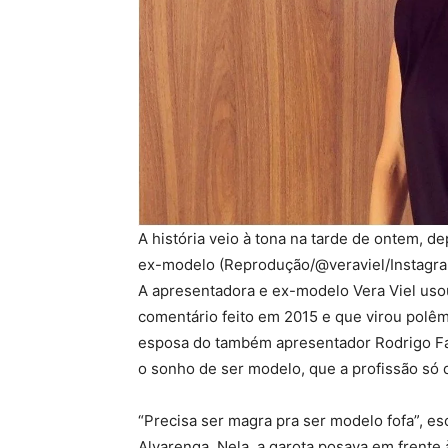
A história veio à tona na tarde de ontem, 
ex-modelo (Reprodução/@veraviel/Instagr
A apresentadora e ex-modelo Vera Viel usou
comentário feito em 2015 e que virou polê
esposa do também apresentador Rodrigo Far
o sonho de ser modelo, que a profissão só 
“Precisa ser magra pra ser modelo fofa”, 
Alvarenga. Nela, a garota posava em frente 