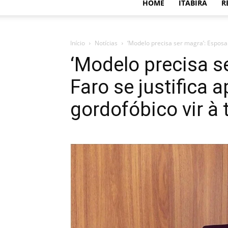
HOME
ITABIRA
R
Início
Notícias
‘Modelo precisa ser magra’: Esposa 
‘Modelo precisa s
Faro se justifica
gordofóbico vir à 