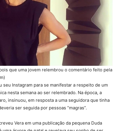
depois que uma jovem relembrou o comentário feito pela
am)
 seu Instagram para se manifestar a respeito de um
mica nesta semana ao ser relembrado. Na época, a
o, insinuou, em resposta a uma seguidora que tinha
deveria ser seguida por pessoas “magras”.
escreveu Vera em uma publicação da pequena Duda
à uma árvore de natal e revelava seu sonho de ser