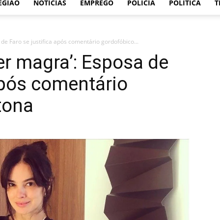
EGIÃO
NOTÍCIAS
EMPREGO
POLÍCIA
POLÍTICA
T
de Faro se justifica após comentário gordofóbico...
er magra’: Esposa de
 após comentário
tona