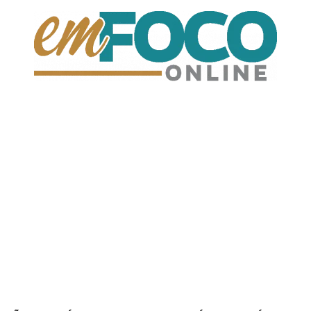
EmFoco
Online