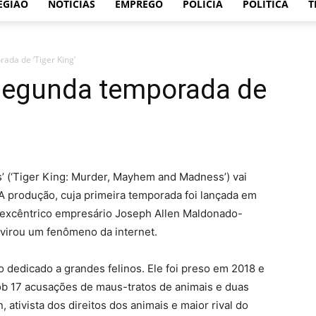
EGIÃO
NOTÍCIAS
EMPREGO
POLÍCIA
POLÍTICA
T
rada de ‘Tiger King’
r segunda temporada de
s’ (‘Tiger King: Murder, Mayhem and Madness’) vai
A produção, cuja primeira temporada foi lançada em
o excêntrico empresário Joseph Allen Maldonado-
virou um fenômeno da internet.
o dedicado a grandes felinos. Ele foi preso em 2018 e
b 17 acusações de maus-tratos de animais e duas
, ativista dos direitos dos animais e maior rival do