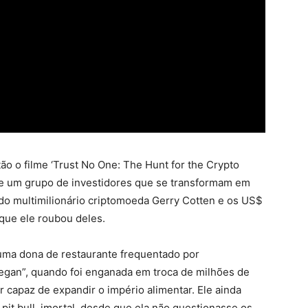
ão o filme ‘Trust No One: The Hunt for the Crypto
gue um grupo de investidores que se transformam em
do multimilionário criptomoeda Gerry Cotten e os US$
que ele roubou deles.
, uma dona de restaurante frequentado por
vegan”, quando foi enganada em troca de milhões de
capaz de expandir o império alimentar. Ele ainda
pit bull, imortal, desde que ela não questionasse os