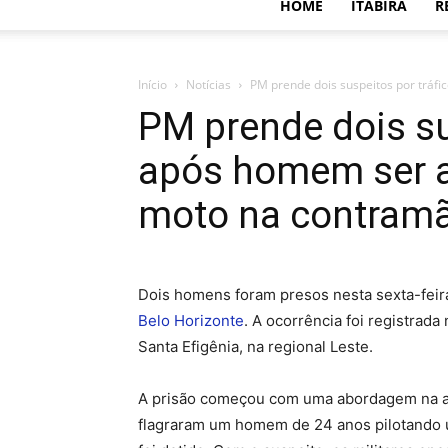
HOME
ITABIRA
R
Início
Notícias
PM prende dois suspeitos por tráfi
PM prende dois su
após homem ser a
moto na contram
Dois homens foram presos nesta sexta-feira
Belo Horizonte
. A ocorrência foi registrada 
Santa Efigênia, na regional Leste.
A prisão começou com uma abordagem na av
flagraram um homem de 24 anos pilotando u