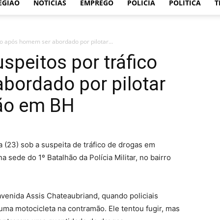
EGIÃO
NOTÍCIAS
EMPREGO
POLÍCIA
POLÍTICA
T
co após homem ser abordado por pilotar...
speitos por tráfico
bordado por pilotar
ão em BH
 (23) sob a suspeita de tráfico de drogas em
na sede do 1º Batalhão da Polícia Militar, no bairro
enida Assis Chateaubriand, quando policiais
ma motocicleta na contramão. Ele tentou fugir, mas