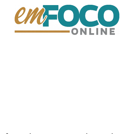
EmFoco
Online