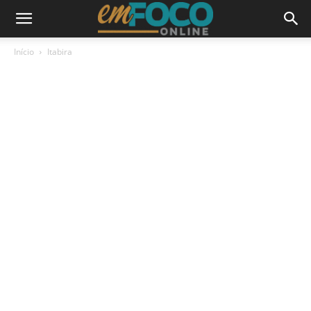
Início
Itabira