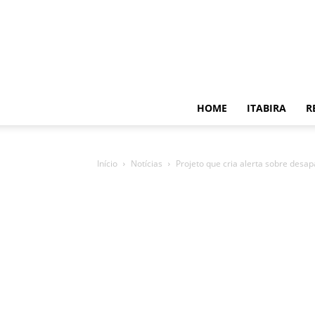
HOME
ITABIRA
R
Início
Notícias
Projeto que cria alerta sobre desa