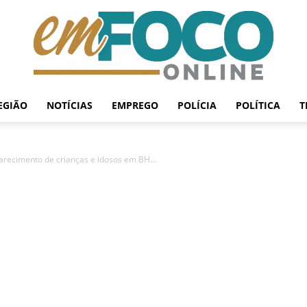
EGIÃO
NOTÍCIAS
EMPREGO
POLÍCIA
POLÍTICA
T
EmFoco
parecimento de crianças e idosos em BH...
Online