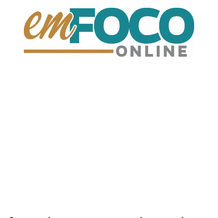
EmFoco
Online