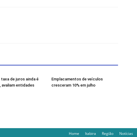
taxa de juros ainda é
Emplacamentos de veículos
, avaliam entidades
cresceram 10% em julho
Home
Itabira
Região
Notícias