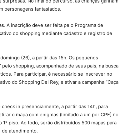
e surpresas. No final do percurso, as crianças ganham
com personagens fantasiados.
das. A inscrição deve ser feita pelo Programa de
cativo do shopping mediante cadastro e registro de
 domingo (26), a partir das 15h. Os pequenos
 pelo shopping, acompanhado de seus pais, na busca
cos. Para participar, é necessário se inscrever no
cativo do Shopping Del Rey, e ativar a campanha “Caça
o check in presencialmente, a partir das 14h, para
retirar o mapa com enigmas (limitado a um por CPF) no
o 1º piso. Ao todo, serão distribuídos 500 mapas para
m de atendimento.