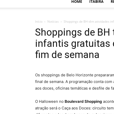
HOME
ITABIRA
R
Início
Notícias
Shoppings de BH têm atividades infa
Shoppings de BH 
infantis gratuita
fim de semana
Os shoppings de Belo Horizonte preparara
final de semana. A programação conta com at
aos doces, oficinas temáticas e desfile de fa
O Halloween no
Boulevard Shopping
aconte
atração será o Caça aos Doces: circuito te