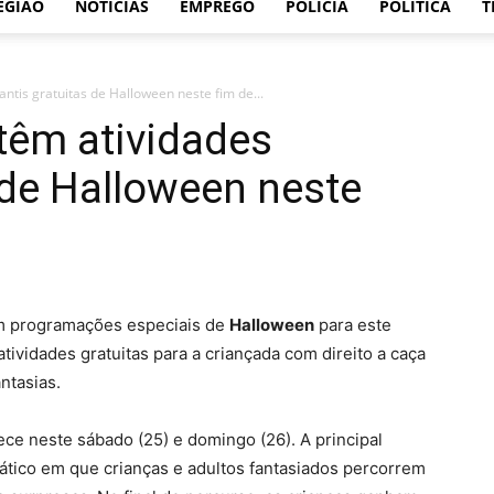
EGIÃO
NOTÍCIAS
EMPREGO
POLÍCIA
POLÍTICA
T
ntis gratuitas de Halloween neste fim de...
têm atividades
s de Halloween neste
m programações especiais de
Halloween
para este
ividades gratuitas para a criançada com direito a caça
ntasias.
ce neste sábado (25) e domingo (26). A principal
mático em que crianças e adultos fantasiados percorrem