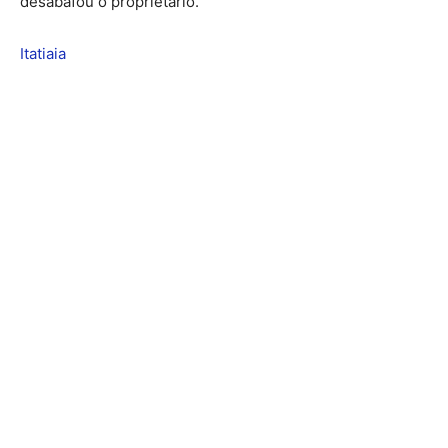
desabafou o proprietário.
Itatiaia